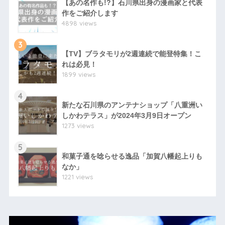
【あの名作も!?】石川県出身の漫画家と代表
作をご紹介します
4898 views
3
【TV】ブラタモリが2週連続で能登特集！こ
れは必見！
1899 views
4
新たな石川県のアンテナショップ「八重洲い
しかわテラス」が2024年3月9日オープン
1273 views
5
和菓子通を唸らせる逸品「加賀八幡起上りも
なか」
1221 views