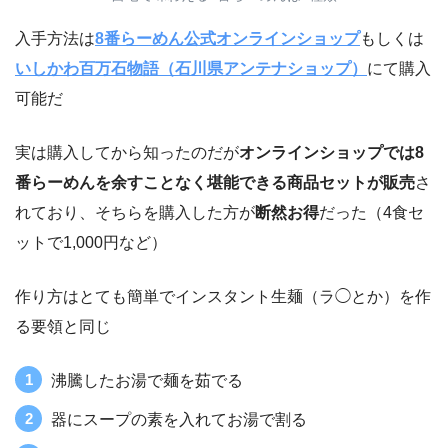
入手方法は
8番らーめん公式オンラインショップ
もしくは
いしかわ百万石物語（石川県アンテナショップ）
にて購入
可能だ
実は購入してから知ったのだが
オンラインショップでは8
番らーめんを余すことなく堪能できる商品セットが販売
さ
れており、そちらを購入した方が
断然お得
だった（4食セ
ットで1,000円など）
作り方はとても簡単でインスタント生麺（ラ◯とか）を作
る要領と同じ
沸騰したお湯で麺を茹でる
器にスープの素を入れてお湯で割る