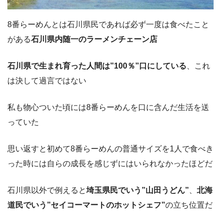
8番らーめんとは石川県民であれば必ず一度は食べたこと
がある
石川県内随一のラーメンチェーン店
石川県で生まれ育った人間は”100％”口にしている
、これ
は決して過言ではない
私も物心ついた頃には8番らーめんを口に含んだ生活を送
っていた
思い返すと初めて8番らーめんの普通サイズを1人で食べき
った時には自らの成長を感じずにはいられなかったほどだ
石川県以外で例えると
埼玉県民でいう”山田うどん”
、
北海
道民でいう”セイコーマートのホットシェフ”
の立ち位置だ