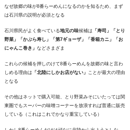
なぜ故郷の味が8番らーめんになるのかを知るため、まず
は石川県の説明が必須となる
石川県民がよく食べている
地元の味
候補は
「寿司」「とり
野菜」「かぶら寿し」「第7ギョーザ」「香箱カニ」「お
にゃんこ巻き」
などさまざま
これらの候補を押しのけて8番らーめんを故郷の味と言わ
しめる理由は
「北陸にしかお店がない」
ことが最大の理由
となる
その他はネットで購入可能、とり野菜みそにいたっては関
東圏でもスーパーの味噌コーナーを放浪すれば普通に販売
している（これはこれでかなり重宝している）
しかし8番らーめんだけは頑なに北陸から出ようとしな