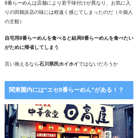
8番らーめんは店舗により若干味付けが異なり、お気に入
りの田鶴浜店の味には程遠く感じてしまったのだ（※個人
の主観）
自宅用8番らーめんを食べると結局8番らーめんを食べたい
がために帰省してしまう
言い換えるなら
石川県民ホイホイ
ではないだろうか
関東圏内には”エセ8番らーめん”がある！？