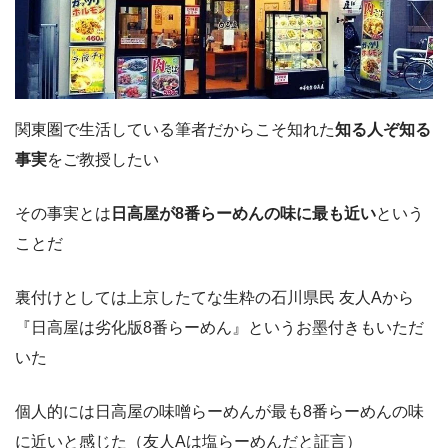
関東圏で生活している筆者だからこそ知れた
知る人ぞ知る
事実
をご教授したい
その事実とは
日高屋が8番らーめんの味に最も近い
という
ことだ
裏付けとしては上京したてな生粋の石川県民 友人Aから
『日高屋は劣化版8番らーめん』というお墨付きもいただ
いた
個人的には日高屋の味噌らーめんが最も8番らーめんの味
に近いと感じた（友人Aは塩らーめんだと証言）