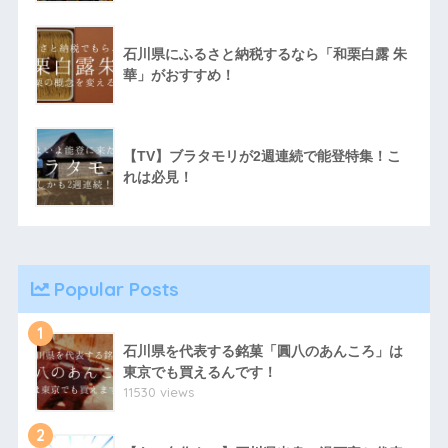
石川県にふるさと納税するなら「和栗白露 朱
華」がおすすめ！
【TV】ブラタモリが2週連続で能登特集！こ
れは必見！
Popular Posts
1
石川県を代表する銘菓「圓八のあんころ」は
東京でも買えるんです！
11530 views
2