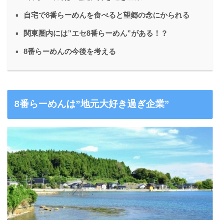
自宅で8番らーめんを食べると望郷の念にかられる
関東圏内には”エセ8番らーめん”がある！？
8番らーめんの今後を考える
8番らーめんは”地元大好き過ぎ企業”