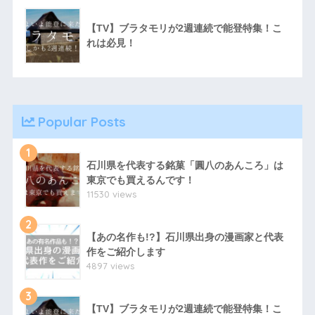
【TV】ブラタモリが2週連続で能登特集！こ
れは必見！
Popular Posts
1
石川県を代表する銘菓「圓八のあんころ」は
東京でも買えるんです！
11530 views
2
【あの名作も!?】石川県出身の漫画家と代表
作をご紹介します
4897 views
3
【TV】ブラタモリが2週連続で能登特集！こ