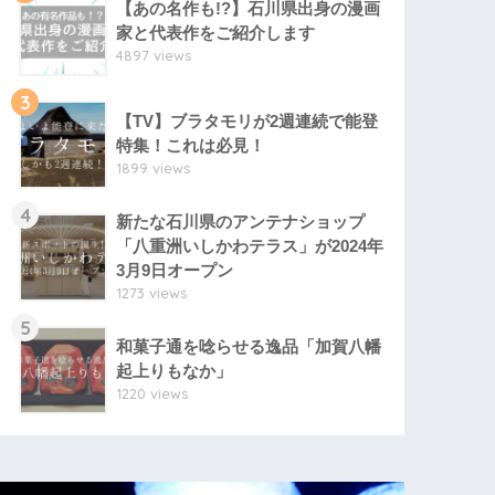
【あの名作も!?】石川県出身の漫画
家と代表作をご紹介します
4897 views
3
【TV】ブラタモリが2週連続で能登
特集！これは必見！
1899 views
4
新たな石川県のアンテナショップ
「八重洲いしかわテラス」が2024年
3月9日オープン
1273 views
5
和菓子通を唸らせる逸品「加賀八幡
起上りもなか」
1220 views